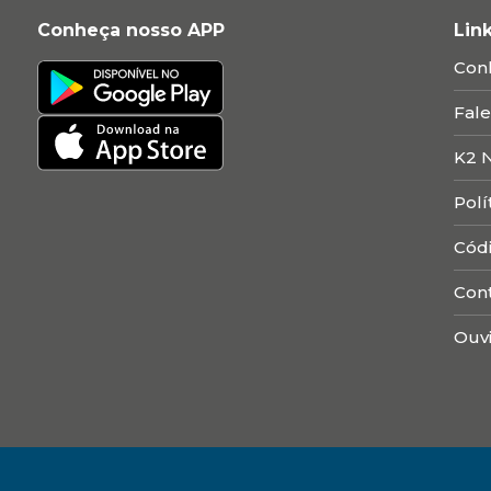
Conheça nosso APP
Lin
Con
Fal
K2 
Polí
Cód
Con
Ouvi