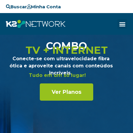
Buscar
Minha Conta
COMBO
TV + INTERNET
Conecte-se com ultravelocidade fibra
ótica e aproveite canais com conteúdos
incríveis.
Tudo em um só lugar!
Ver Planos