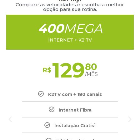
Compare as velocidades e escolha a melhor
opção para sua rotina.
400
MEGA
INTERNET + K2 TV​
129
80
R$
/MÊS
K2TV com + 180 canais
Internet Fibra
1
Instalação Grátis