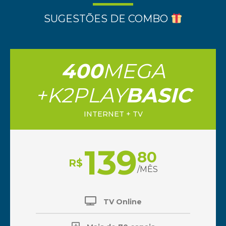
SUGESTÕES DE COMBO
400
MEGA
+K2PLAY
BASIC
INTERNET + TV
139
80
R$
/MÊS
TV Online