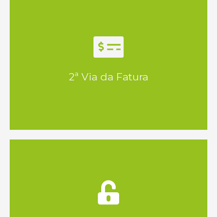
Clique
fatura ou o seu histórico de pagamentos.
2ª Via da Fatura
Obtenha facilmente a segunda via de sua
Clique
WhatsApp.