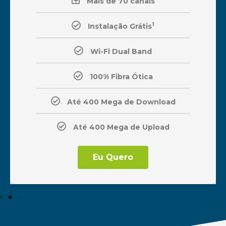
Mais de 70 canais
1
Instalação Grátis
Wi-Fi Dual Band
100% Fibra Ótica
Até 400 Mega de Download
Até 400 Mega de Upload
Eu Quero