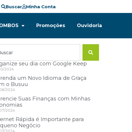
Buscar
Minha Conta
OMBOS
Promoções
Ouvidoria
ganize seu dia com Google Keep
10/2024
renda um Novo Idioma de Graça
m o Busuu
08/2024
rencie Suas Finanças com Minhas
onomias
07/2024
ternet Rápida é Importante para
queno Negócio
07/2024