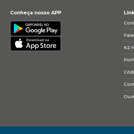
Conheça nosso APP
Lin
Con
Fal
K2 
Polí
Cód
Con
Ouvi