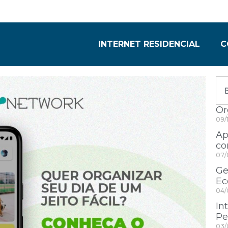
INTERNET RESIDENCIAL
C
Or
09/
Ap
co
07/
Ge
Ec
04/
In
Pe
03/