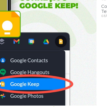
Co
Te
03/