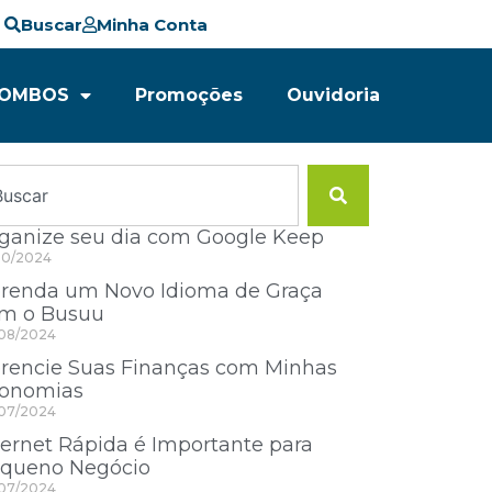
Buscar
Minha Conta
OMBOS
Promoções
Ouvidoria
ganize seu dia com Google Keep
10/2024
renda um Novo Idioma de Graça
m o Busuu
08/2024
rencie Suas Finanças com Minhas
onomias
07/2024
ternet Rápida é Importante para
queno Negócio
07/2024