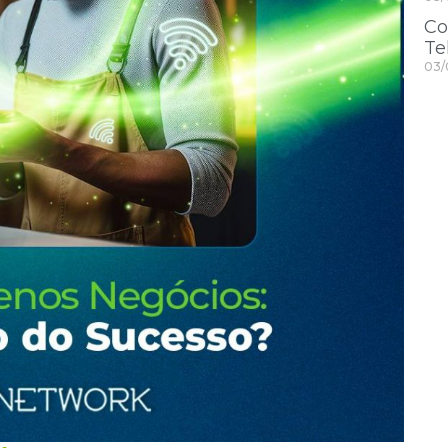
Co
Te
03/