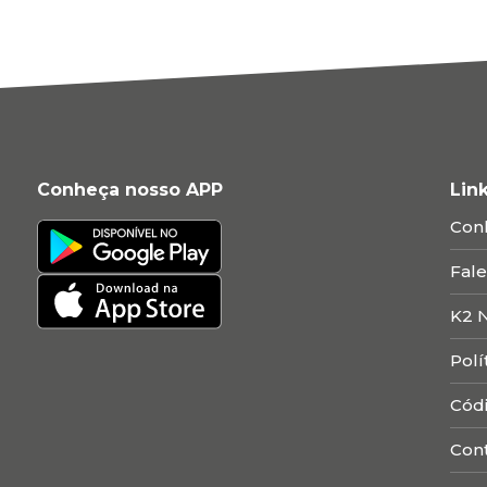
Conheça nosso APP
Lin
Con
Fal
K2 
Polí
Cód
Con