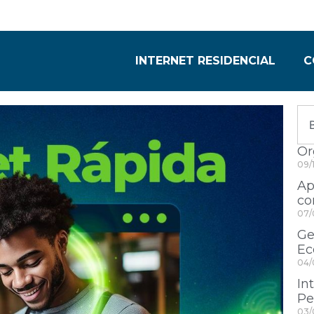
INTERNET RESIDENCIAL
C
Or
09/
Ap
co
07/
Ge
Ec
04/
In
Pe
03/