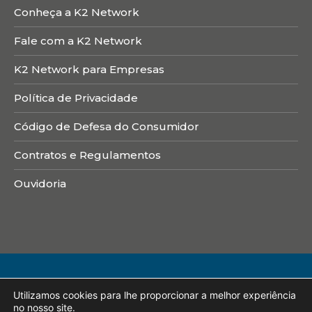
Conheça a K2 Network
Fale com a K2 Network
K2 Network para Empresas
Política de Privacidade
Código de Defesa do Consumidor
Contratos e Regulamentos
Ouvidoria
Itminds Consultoria em Tecnologia da Informação Eireli – CNPJ:
Utilizamos cookies para lhe proporcionar a melhor experiência
13.382.694/0001-10. ©2025 K2 Network. Todos os direitos
no nosso site.
reservados. Endereço: Rua Doutor Fláquer, 784 – São Bernardo do